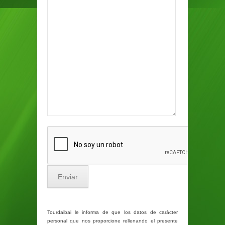
Tourdaibai le informa de que los datos de carácter
personal que nos proporcione rellenando el presente