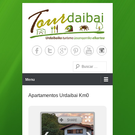
Urdaibaiko turismo euskarrizko elkartea
Tourdaibai
Buscar
Menu Principal
Saltar al contenido
Menu
Apartamentos Urdaibai Km0