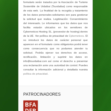
formulario serán tratados por la Asociación de Turismo
Sostenible de Urdaibai (Tourdaibai) como responsable
de esta web. La finalidad de la recogida y tratamiento
de los datos personales solicitamos son para gestionar
la solicitud que realiza. Legitimación: Consentimiento
del interesado. Le informamos que los datos que nos
facilita estarán ubicados en los servidores de
Cyberneticos Hosting SL. (proveedor de hosting) dentro
de la UE. Ver política de privacidad de
Cyberneticos
. El
no introducir los datos de carácter personal que
aparecen en el formulario como obligatorios podrá tener
como consecuencia que no podamos atender tu
solicitud. Podrás ejercer tus derechos de acceso,
rectificación, limitación y suprimir los datos en
info@tourdaibai.com así como el derecho a presentar
una reclamación ante una autoridad de control. Puedes
consultar la información adicional y detallada nuestra
política de privacidad
.
PATROCINADORES