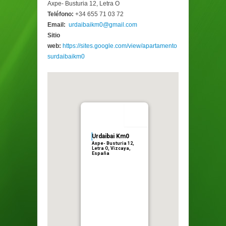
Axpe- Busturia 12, Letra O
Teléfono:
+34 655 71 03 72
Email:
urdaibaikm0@gmail.com
Sitio
web:
https://sites.google.com/view/apartamento
surdaibaikm0
Urdaibai Km0
Axpe- Busturia 12,
Letra O, Vizcaya,
España