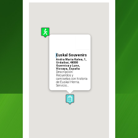
Euskal Souvenirs
Andra Maria Kalea, 1,
Urdaibai, 48300
Guernica y Luno,
Vizcaya, España
Descripción:
Recuerdos y
camisetas con historia
de Euskal Herria.
Servicio…